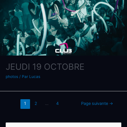
JEUDI 19 OCTOBRE
photos
/ Par
Lucas
1
2
…
4
Page suivante
→