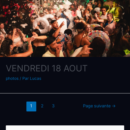
VENDREDI 18 AOUT
photos
/ Par
Lucas
1
2
3
Page suivante
→