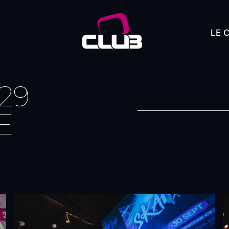
LE 
29
E